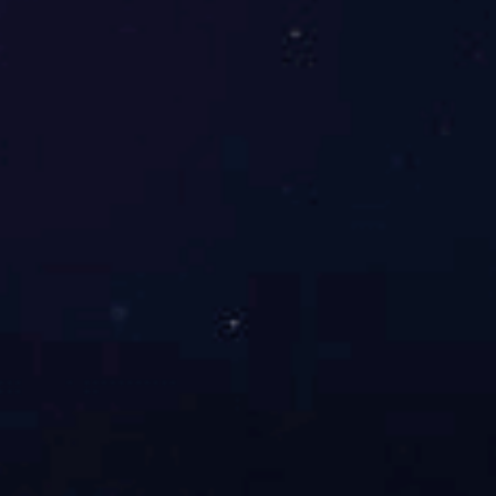
留言
获取报价