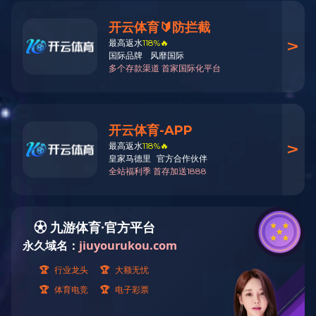
全自动纸盒成型机
三相机定位和机械臂夹盒实现高精度定位。
采用新设计的伺服和气动结构包覆盒子，尺寸快速数字调整。
新设计的伺服控制纸张进料器采用后吸前推式输送纸张，有效避
免两张纸同时进入机器。
查看更多 +