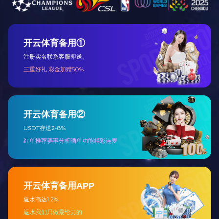
洲、非洲、大洋洲等80多个国家和地区，为全球包装市场提供设备
和服务。
多年来，正润机械一直专注于包装机械设备的开发与研制，致力为
国内外用户提供最专业、最优质的产品与配套服务。正润将始终秉
承“品质铸造 正润品牌”的企业理念，做好产品，做强企业，打造一
个世界的“正润”品牌。

公司拥有现代化标准厂房66000平方米

所有产品均已通过lSO9001质量管理体系认证

产品和服务现已覆盖80多个国家和地区。
50
25
+
+
已获得50多项国家专利
超过25年的生产经验