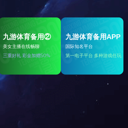


